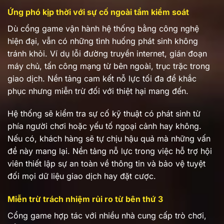
Ứng phó kịp thời với sự cố ngoài tầm kiểm soát
Dù cổng game vận hành hệ thống bằng công nghệ
hiện đại, vẫn có những tình huống phát sinh không
tránh khỏi. Ví dụ lỗi đường truyền internet, gián đoạn
máy chủ, tấn công mạng từ bên ngoài, trục trặc trong
giao dịch. Nền tảng cam kết nỗ lực tối đa để khắc
phục nhưng miễn trừ đối với thiệt hại mang đến.
Hệ thống sẽ kiểm tra sự cố kỹ thuật có phát sinh từ
phía người chơi hoặc yếu tố ngoại cảnh hay không.
Nếu có, khách hàng sẽ tự chịu hậu quả mà những vấn
đề này mang lại. Nền tảng nỗ lực trong việc hỗ trợ hội
viên thiết lập sự an toàn về thông tin và bảo vệ tuyệt
đối mọi dữ liệu giao dịch hay đặt cược.
Miễn trừ trách nhiệm rủi ro từ bên thứ 3
Cổng game hợp tác với nhiều nhà cung cấp trò chơi,