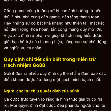
Cổng game cũng không xử lý các ảnh hưởng từ bên
thứ 3 như nhà cung cấp game, nền tảng thanh toán.
Hay những sự cố bất khả kháng như thiên tai, mất kết
nối diện rộng, hỏa hoạn, tấn công mạng quy mô lớn.
Việc xác định rõ phạm vi giúp khách hàng hiểu được
giới hạn hỗ trợ của thương hiệu, nâng cao sự chủ động
và nghĩa vụ cá nhân.
Quy định chi tiết cần biết trong miễn trừ
trách nhiệm Go88
Go88 đưa ra nhiều quy định cụ thể nhằm đảm bảo các
điều khoản được áp dụng một cách minh bạch nhất.
Người chơi tự chịu quyết định của mình
Cá cược trực tuyến rõ ràng là hình thức giải trí có rủi
ro. Mọi quyết định đặt cược đều phải do người chơi tự