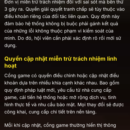
Đơn vị miễn trừ trách nhiệm đối với sai sót mà bên thứ
3 gây ra. Quyền giải quyết tranh chấp sẽ tùy thuộc vào
điều khoản riêng của đối tác liên quan. Quy định này
đảm bảo hệ thống không bị buộc phải gánh kết quả
của những lỗi không thuộc phạm vi kiểm soát của
mình. Do đó, hội viên cần phải xác định rõ rồi mới sử
dụng.
Quyền cập nhật miễn trừ trách nhiệm linh
hoạt
Cổng game có quyền điều chỉnh hoặc cập nhật điều
khoản dựa trên nhiều khía cạnh khác nhau. Bao gồm
quy định pháp luật mới, yêu cầu từ nhà cung cấp
game, cải tiến hệ thống hoặc mở rộng dịch vụ, tình
hình thực tế và nhu cầu bảo mật. Mọi thay đổi sẽ được
công khai, cung cấp chi tiết trên nền tảng.
Mỗi khi cập nhật, cổng game thường hiển thị thông